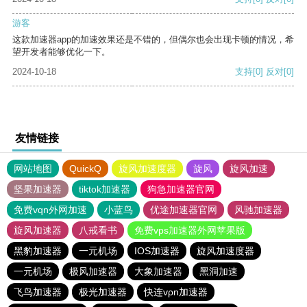
游客
这款加速器app的加速效果还是不错的，但偶尔也会出现卡顿的情况，希
望开发者能够优化一下。
2024-10-18
支持
[0]
反对
[0]
友情链接
网站地图
QuickQ
旋风加速度器
旋风
旋风加速
坚果加速器
tiktok加速器
狗急加速器官网
免费vqn外网加速
小蓝鸟
优途加速器官网
风驰加速器
旋风加速器
八戒看书
免费vps加速器外网苹果版
黑豹加速器
一元机场
IOS加速器
旋风加速度器
一元机场
极风加速器
大象加速器
黑洞加速
飞鸟加速器
极光加速器
快连vρn加速器