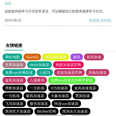
游客
这款软件的学习方式非常灵活，可以根据自己的需求选择学习方式。
2024-09-15
支持
[0]
反对
[0]
友情链接
网站地图
QuickQ
旋风加速度器
旋风
旋风加速
坚果加速器
tiktok加速器
狗急加速器官网
免费vqn外网加速
小蓝鸟
优途加速器官网
风驰加速器
旋风加速器
八戒看书
免费vps加速器外网苹果版
黑豹加速器
一元机场
IOS加速器
旋风加速度器
一元机场
极风加速器
大象加速器
黑洞加速
飞鸟加速器
极光加速器
快连vρn加速器
黑洞官方加速器
BitzNet官网
黑洞永久加速器