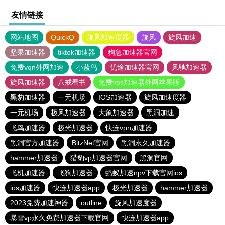
友情链接
网站地图
QuickQ
旋风加速度器
旋风
旋风加速
坚果加速器
tiktok加速器
狗急加速器官网
免费vqn外网加速
小蓝鸟
优途加速器官网
风驰加速器
旋风加速器
八戒看书
免费vps加速器外网苹果版
黑豹加速器
一元机场
IOS加速器
旋风加速度器
一元机场
极风加速器
大象加速器
黑洞加速
飞鸟加速器
极光加速器
快连vρn加速器
黑洞官方加速器
BitzNet官网
黑洞永久加速器
hammer加速器
猎豹vp加速器官网
黑洞官网
飞机加速器
飞狗加速器
蚂蚁加速npv下载官网ios
ios加速器
快连加速器app
极光加速器
hammer加速器
2023免费加速神器
outline
旋风加速度器
暴雪vp永久免费加速器下载官网
快连加速器app