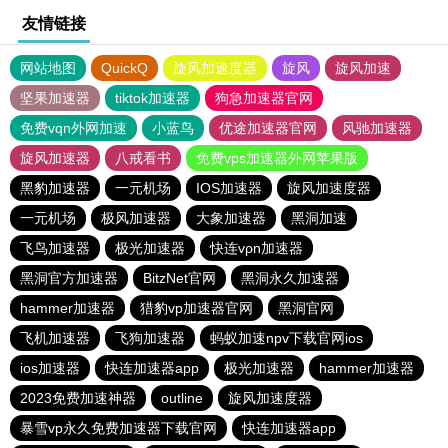
友情链接
网站地图
QuickQ
旋风加速度器
旋风
旋风加速
坚果加速器
tiktok加速器
狗急加速器官网
免费vqn外网加速
小蓝鸟
优途加速器官网
风驰加速器
旋风加速器
八戒看书
免费vps加速器外网苹果版
黑豹加速器
一元机场
IOS加速器
旋风加速度器
一元机场
极风加速器
大象加速器
黑洞加速
飞鸟加速器
极光加速器
快连vρn加速器
黑洞官方加速器
BitzNet官网
黑洞永久加速器
hammer加速器
猎豹vp加速器官网
黑洞官网
飞机加速器
飞狗加速器
蚂蚁加速npv下载官网ios
ios加速器
快连加速器app
极光加速器
hammer加速器
2023免费加速神器
outline
旋风加速度器
暴雪vp永久免费加速器下载官网
快连加速器app